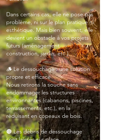
Dans certains cas, elle ne pose pas
problème, ni sur le plan pratique ni
esthétique. Mais bien souvent, elle
devient un obstacle à vos projets
futurs (aménagement,
construction, jardin, etc.).
🪵 Le dessouchage : une solution
propre et efficace
Nous retirons la souche sans
endommager les structures
environnantes (cabanons, piscines,
terrassements, etc.), en la
réduisant en copeaux de bois.
🟤 Les débris de dessouchage
sont laissés sur place.