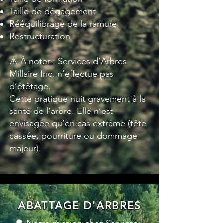
Taille de dégagement
Rééquilibrage de la ramure
Restructuration
⚠️ À noter : Services d’Arbres
Millaire Inc. n’effectue pas
d’étêtage.
Cette pratique nuit gravement à la
santé de l’arbre. Elle n’est
envisagée qu’en cas extrême (tête
cassée, pourriture ou dommage
majeur).
ABATTAGE D'ARBRES