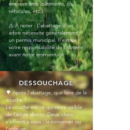
environnants (bâtiments, fils,
véhicules, etc.).
⚠️ À noter : L’abattage d’un
arbre nécessite généralement
un permis municipal. Il est de
votre responsabilité de l’obtenir
avant notre intervention.
DESSOUCHAGE
🌳 Après l’abattage, que faire de la
souche ?
La souche est ce qui reste visible
de l’arbre abattu. Deux choix
s’offrent à vous : la conserver ou
l’enlever.