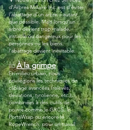
🌳 Notre mission chez Services
d’Arbres Millaire Inc. est d’éviter
l’abattage d’un arbre – autant
que possible. Mais lorsqu’un
arbre devient trop malade,
instable ou dangereux pour les
personnes ou les biens,
l’abattage devient inévitable.
À la grimpe
🧗‍♂️
En milieu urbain, nous
privilégions les techniques de
câblage avancées (relevés,
déviations, tyrolienne, etc.),
combinées à des outils de
pointe comme le GRCS, le
PortaWrap ou encore le
RopeWrench, pour un travail