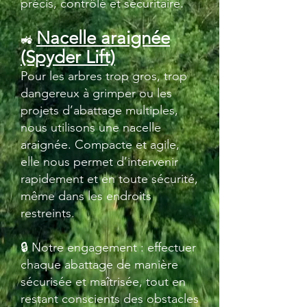
précis, contrôlé et sécuritaire.
Nacelle araignée
🚜
(Spyder Lift)
Pour les arbres trop gros, trop
dangereux à grimper ou les
projets d’abattage multiples,
nous utilisons une nacelle
araignée. Compacte et agile,
elle nous permet d’intervenir
rapidement et en toute sécurité,
même dans les endroits
restreints.
🔒 Notre engagement : effectuer
chaque abattage de manière
sécurisée et maîtrisée, tout en
restant conscients des obstacles