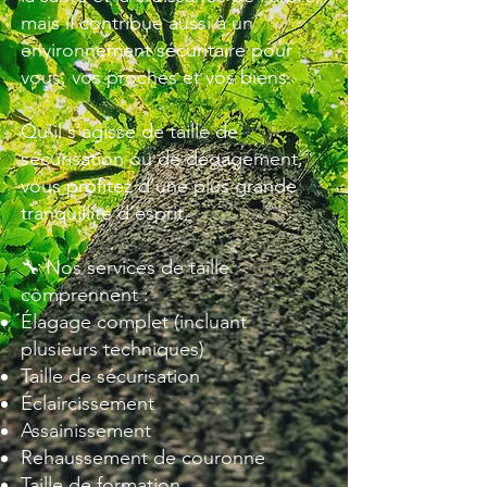
mais il contribue aussi à un
environnement sécuritaire pour
vous, vos proches et vos biens.
Qu’il s’agisse de taille de
sécurisation ou de dégagement,
vous profitez d’une plus grande
tranquillité d’esprit.
🔧 Nos services de taille
comprennent :
Élagage complet (incluant
plusieurs techniques)
Taille de sécurisation
Éclaircissement
Assainissement
Rehaussement de couronne
Taille de formation